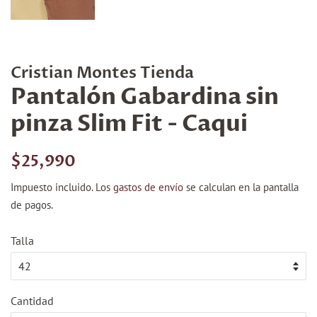
Cristian Montes Tienda
Pantalón Gabardina sin
pinza Slim Fit - Caqui
Precio
Precio
$25,990
habitual
de
Impuesto incluido. Los
gastos de envío
se calculan en la pantalla
venta
de pagos.
Talla
Cantidad