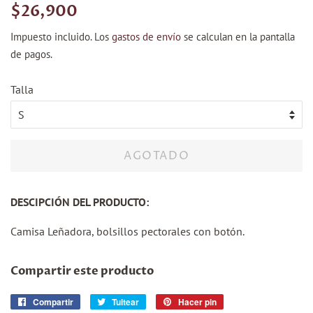
Precio
Precio
$26,900
habitual
de
Impuesto incluido. Los
gastos de envío
se calculan en la pantalla
venta
de pagos.
Talla
AGOTADO
DESCIPCIÓN DEL PRODUCTO:
Camisa Leñadora, bolsillos pectorales con botón.
Compartir este producto
Compartir
Compartir
Tuitear
Tuitear
Hacer pin
Pinear