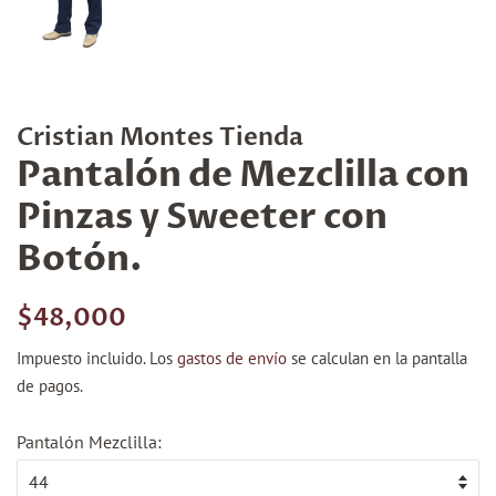
Cristian Montes Tienda
Pantalón de Mezclilla con
Pinzas y Sweeter con
Botón.
Precio
Precio
$48,000
habitual
de
Impuesto incluido. Los
gastos de envío
se calculan en la pantalla
venta
de pagos.
Pantalón Mezclilla: