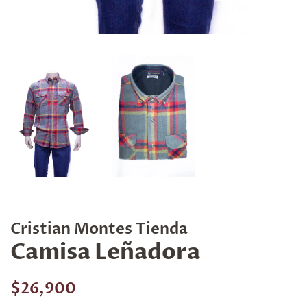
Cristian Montes Tienda
Camisa Leñadora
Precio
Precio
$26,900
habitual
de