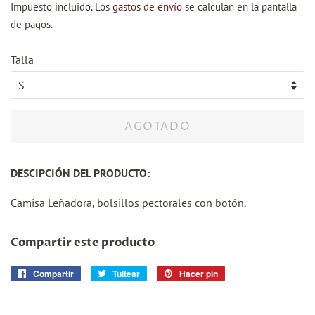
Impuesto incluido. Los
gastos de envío
se calculan en la pantalla
venta
de pagos.
Talla
AGOTADO
DESCIPCIÓN DEL PRODUCTO:
Camisa Leñadora, bolsillos pectorales con botón.
Compartir este producto
Compartir
Compartir
Tuitear
Tuitear
Hacer pin
Pinear
en
en
en
Facebook
Twitter
Pinterest